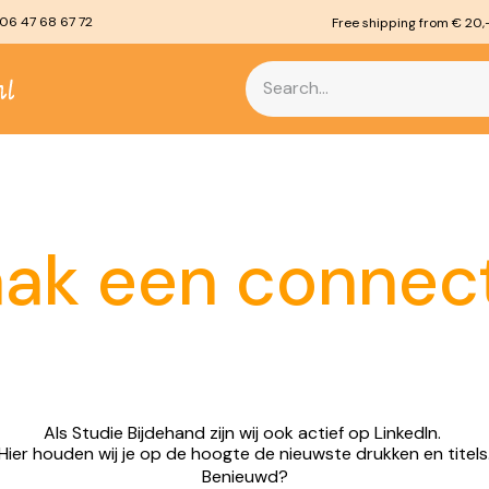
06 47 68 67 72
Free shipping from € 20,
30 day return policy
5% Student discount
Free shipping from € 20,
Study material
Promotions
Catalogus
Ol
ak een connect
Als Studie Bijdehand zijn wij ook actief op LinkedIn.
Hier houden wij je op de hoogte de nieuwste drukken en titels
Benieuwd?