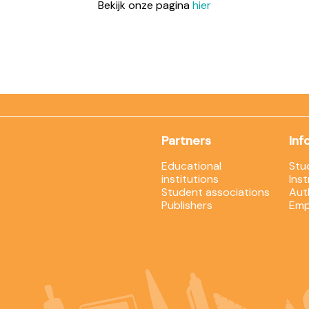
Bekijk onze pagina
hier
Partners
Inf
Educational
Stu
institutions
Ins
Student associations
Aut
Publishers
Emp