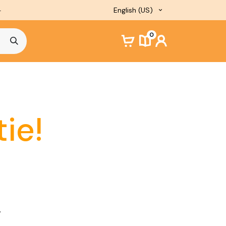
English (US)
-
0
-
d Website
Docent professionalisering
ie!
.