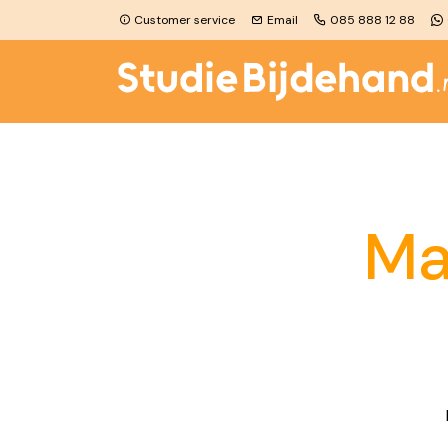
Customer service
Email
085 888 12 88
Booklists
Online material
Studybooks
Ma