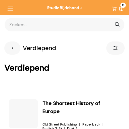
0
Verdiepend
Verdiepend
The Shortest History of
Europe
Old Street Publishing
Paperback
English (US)
Druk:
1